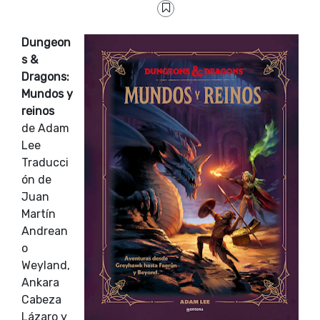
Dungeon
s &
Dragons:
Mundos y
reinos
de Adam
Lee
Traducci
ón de
Juan
Martín
Andrean
o
Weyland,
Ankara
Cabeza
Lázaro y