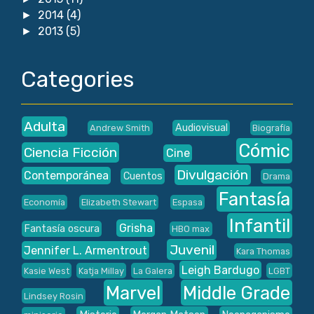
2014
(4)
►
2013
(5)
►
Categories
Adulta
Audiovisual
Andrew Smith
Biografía
Cómic
Ciencia Ficción
Cine
Divulgación
Contemporánea
Cuentos
Drama
Fantasía
Economía
Elizabeth Stewart
Espasa
Infantil
Grisha
Fantasía oscura
HBO max
Juvenil
Jennifer L. Armentrout
Kara Thomas
Leigh Bardugo
Kasie West
Katja Millay
La Galera
LGBT
Marvel
Middle Grade
Lindsey Rosin