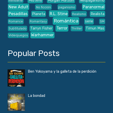
Misterio
Morgan Matson
Neopaganismo
miniserie
New Adult
Paranormal
No ficción
paganismo
Pesadillas
R.L. Stine
Planeta
Realista
Realismo
Romántica
serie
Romance
Romantasy
SM
Terror
Tarryn Fisher
Timun Mas
Subtitulado
Thriller
Warhammer
Videojuegos
Popular Posts
Ben Yokoyama y la galleta de la perdición
La bondad