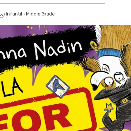
Infantil
·
Middle Grade