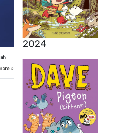
2024
rah
more »