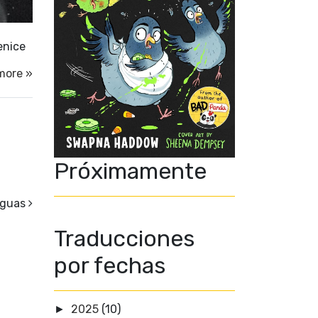
enice
more »
Próximamente
iguas
Traducciones
por fechas
2025
(10)
►