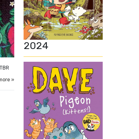
2024
 TBR
more »