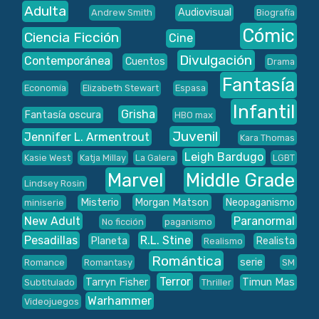
Adulta
Audiovisual
Andrew Smith
Biografía
Cómic
Ciencia Ficción
Cine
Divulgación
Contemporánea
Cuentos
Drama
Fantasía
Economía
Elizabeth Stewart
Espasa
Infantil
Grisha
Fantasía oscura
HBO max
Juvenil
Jennifer L. Armentrout
Kara Thomas
Leigh Bardugo
Kasie West
Katja Millay
La Galera
LGBT
Marvel
Middle Grade
Lindsey Rosin
Misterio
Morgan Matson
Neopaganismo
miniserie
New Adult
Paranormal
No ficción
paganismo
Pesadillas
R.L. Stine
Planeta
Realista
Realismo
Romántica
serie
Romance
Romantasy
SM
Terror
Tarryn Fisher
Timun Mas
Subtitulado
Thriller
Warhammer
Videojuegos