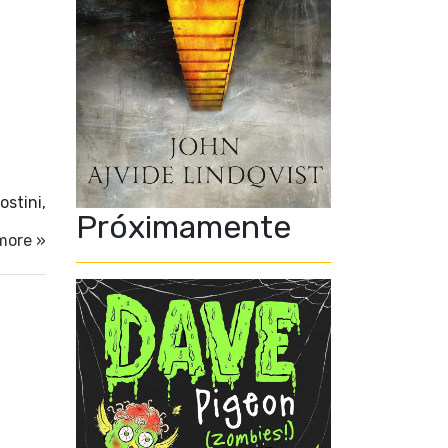
stini,
Próximamente
more »