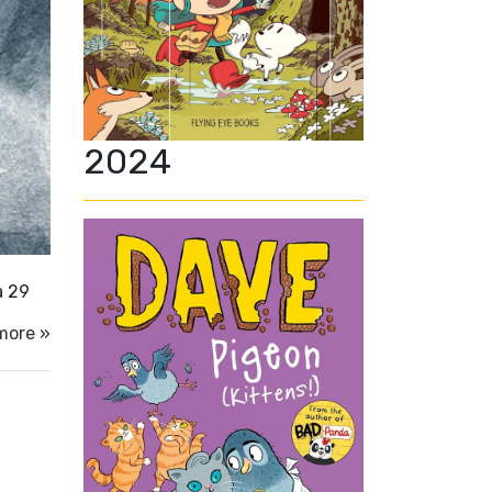
2024
a 29
more »