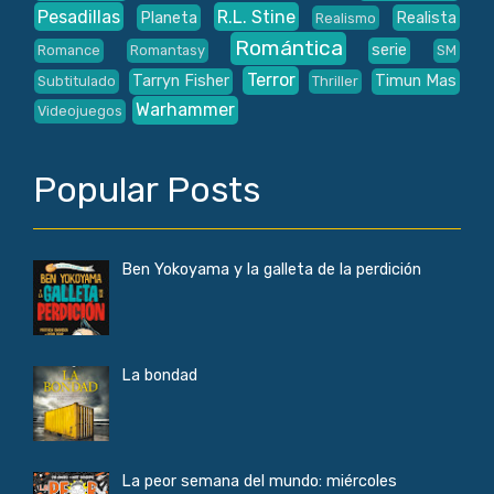
Pesadillas
R.L. Stine
Planeta
Realista
Realismo
Romántica
serie
Romance
Romantasy
SM
Terror
Tarryn Fisher
Timun Mas
Subtitulado
Thriller
Warhammer
Videojuegos
Popular Posts
Ben Yokoyama y la galleta de la perdición
La bondad
La peor semana del mundo: miércoles