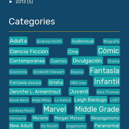
2013
(5)
►
Categories
Adulta
Audiovisual
Andrew Smith
Biografía
Cómic
Ciencia Ficción
Cine
Divulgación
Contemporánea
Cuentos
Drama
Fantasía
Economía
Elizabeth Stewart
Espasa
Infantil
Grisha
Fantasía oscura
HBO max
Juvenil
Jennifer L. Armentrout
Kara Thomas
Leigh Bardugo
Kasie West
Katja Millay
La Galera
LGBT
Marvel
Middle Grade
Lindsey Rosin
Misterio
Morgan Matson
Neopaganismo
miniserie
New Adult
Paranormal
No ficción
paganismo