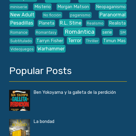
Misterio
Morgan Matson
Neopaganismo
miniserie
New Adult
Paranormal
No ficción
paganismo
Pesadillas
R.L. Stine
Planeta
Realista
Realismo
Romántica
serie
Romance
Romantasy
SM
Terror
Tarryn Fisher
Timun Mas
Subtitulado
Thriller
Warhammer
Videojuegos
Popular Posts
Ben Yokoyama y la galleta de la perdición
La bondad