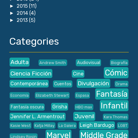
2015
(11)
►
2014
(4)
►
2013
(5)
►
Categories
Adulta
Audiovisual
Andrew Smith
Biografía
Cómic
Ciencia Ficción
Cine
Divulgación
Contemporánea
Cuentos
Drama
Fantasía
Economía
Elizabeth Stewart
Espasa
Infantil
Grisha
Fantasía oscura
HBO max
Juvenil
Jennifer L. Armentrout
Kara Thomas
Leigh Bardugo
Kasie West
Katja Millay
La Galera
LGBT
Marvel
Middle Grade
Lindsey Rosin