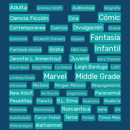
Adulta
Audiovisual
Andrew Smith
Biografía
Cómic
Ciencia Ficción
Cine
Divulgación
Contemporánea
Cuentos
Drama
Fantasía
Economía
Elizabeth Stewart
Espasa
Infantil
Grisha
Fantasía oscura
HBO max
Juvenil
Jennifer L. Armentrout
Kara Thomas
Leigh Bardugo
Kasie West
Katja Millay
La Galera
LGBT
Marvel
Middle Grade
Lindsey Rosin
Misterio
Morgan Matson
Neopaganismo
miniserie
New Adult
Paranormal
No ficción
paganismo
Pesadillas
R.L. Stine
Planeta
Realista
Realismo
Romántica
serie
Romance
Romantasy
SM
Terror
Tarryn Fisher
Timun Mas
Subtitulado
Thriller
Warhammer
Videojuegos