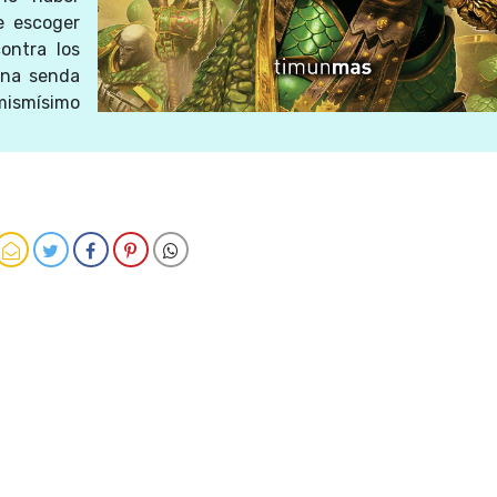
e escoger
ontra los
una senda
mismísimo