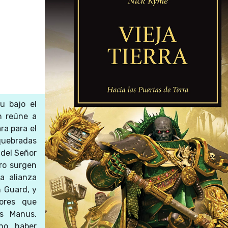
u bajo el
n reúne a
ra para el
 quebradas
 del Señor
ero surgen
a alianza
 Guard, y
ores que
us Manus.
no haber