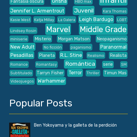
Grisha
Fantasía oscura
HBO max
Juvenil
Jennifer L. Armentrout
Kara Thomas
Leigh Bardugo
Kasie West
Katja Millay
La Galera
LGBT
Marvel
Middle Grade
Lindsey Rosin
Misterio
Morgan Matson
Neopaganismo
miniserie
New Adult
Paranormal
No ficción
paganismo
Pesadillas
R.L. Stine
Planeta
Realista
Realismo
Romántica
serie
Romance
Romantasy
SM
Terror
Tarryn Fisher
Timun Mas
Subtitulado
Thriller
Warhammer
Videojuegos
Popular Posts
Ben Yokoyama y la galleta de la perdición