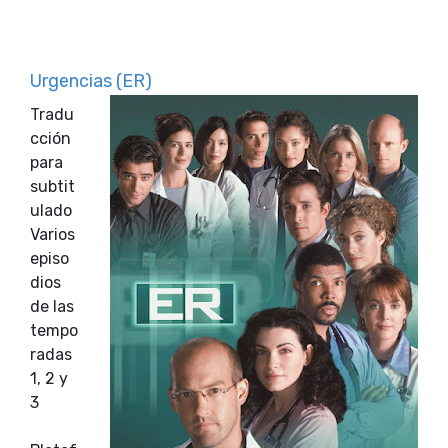
Urgencias (ER)
Tradu
cción
para
subtit
ulado
Varios
episo
dios
de las
tempo
radas
1, 2 y
3