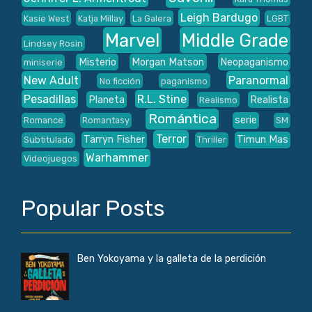
Leigh Bardugo
Kasie West
Katja Millay
La Galera
LGBT
Marvel
Middle Grade
Lindsey Rosin
Misterio
Morgan Matson
Neopaganismo
miniserie
New Adult
Paranormal
No ficción
paganismo
Pesadillas
R.L. Stine
Planeta
Realista
Realismo
Romántica
serie
Romance
Romantasy
SM
Terror
Tarryn Fisher
Timun Mas
Subtitulado
Thriller
Warhammer
Videojuegos
Popular Posts
Ben Yokoyama y la galleta de la perdición