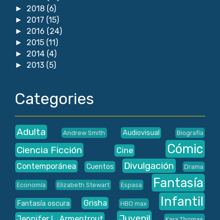
2018
(6)
►
2017
(15)
►
2016
(24)
►
2015
(11)
►
2014
(4)
►
2013
(5)
►
Categories
Adulta
Audiovisual
Andrew Smith
Biografía
Cómic
Ciencia Ficción
Cine
Divulgación
Contemporánea
Cuentos
Drama
Fantasía
Economía
Elizabeth Stewart
Espasa
Infantil
Grisha
Fantasía oscura
HBO max
Juvenil
Jennifer L. Armentrout
Kara Thomas