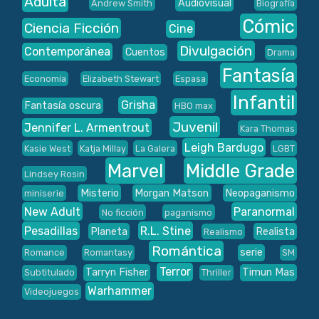
Adulta
Audiovisual
Andrew Smith
Biografía
Cómic
Ciencia Ficción
Cine
Divulgación
Contemporánea
Cuentos
Drama
Fantasía
Economía
Elizabeth Stewart
Espasa
Infantil
Grisha
Fantasía oscura
HBO max
Juvenil
Jennifer L. Armentrout
Kara Thomas
Leigh Bardugo
Kasie West
Katja Millay
La Galera
LGBT
Marvel
Middle Grade
Lindsey Rosin
Misterio
Morgan Matson
Neopaganismo
miniserie
New Adult
Paranormal
No ficción
paganismo
Pesadillas
R.L. Stine
Planeta
Realista
Realismo
Romántica
serie
Romance
Romantasy
SM
Terror
Tarryn Fisher
Timun Mas
Subtitulado
Thriller
Warhammer
Videojuegos