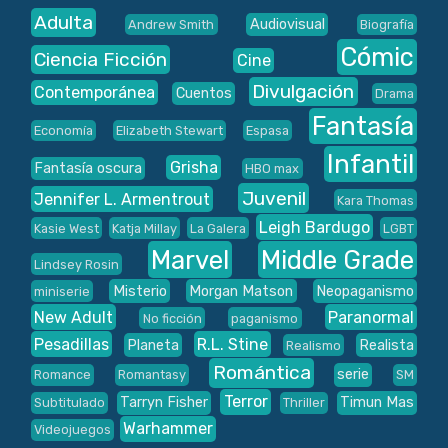
Adulta
Audiovisual
Andrew Smith
Biografía
Cómic
Ciencia Ficción
Cine
Divulgación
Contemporánea
Cuentos
Drama
Fantasía
Economía
Elizabeth Stewart
Espasa
Infantil
Grisha
Fantasía oscura
HBO max
Juvenil
Jennifer L. Armentrout
Kara Thomas
Leigh Bardugo
Kasie West
Katja Millay
La Galera
LGBT
Marvel
Middle Grade
Lindsey Rosin
Misterio
Morgan Matson
Neopaganismo
miniserie
New Adult
Paranormal
No ficción
paganismo
Pesadillas
R.L. Stine
Planeta
Realista
Realismo
Romántica
serie
Romance
Romantasy
SM
Terror
Tarryn Fisher
Timun Mas
Subtitulado
Thriller
Warhammer
Videojuegos