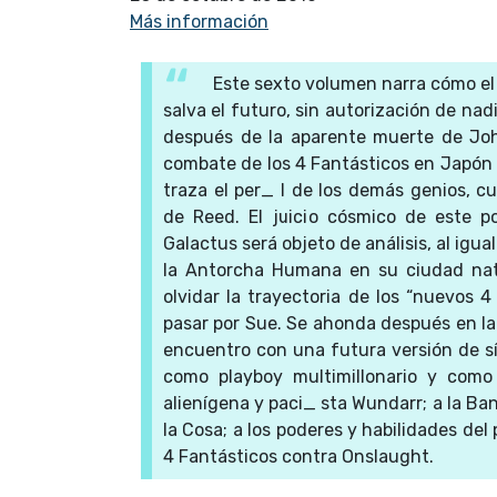
Más información
Este sexto volumen narra cómo e
salva el futuro, sin autorización de nad
después de la aparente muerte de Joh
combate de los 4 Fantásticos en Japón c
traza el per_ l de los demás genios, cu
de Reed. El juicio cósmico de este p
Galactus será objeto de análisis, al igu
la Antorcha Humana en su ciudad natal
olvidar la trayectoria de los “nuevos 4
pasar por Sue. Se ahonda después en la
encuentro con una futura versión de s
como playboy multimillonario y como
alienígena y paci_ sta Wundarr; a la Ban
la Cosa; a los poderes y habilidades del
4 Fantásticos contra Onslaught.