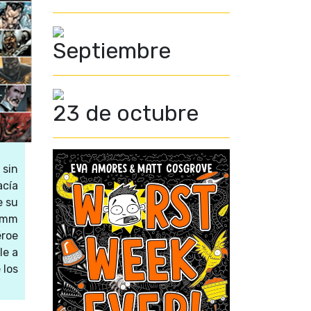
Septiembre
23 de octubre
 sin
acía
e su
rimm
éroe
le a
 los