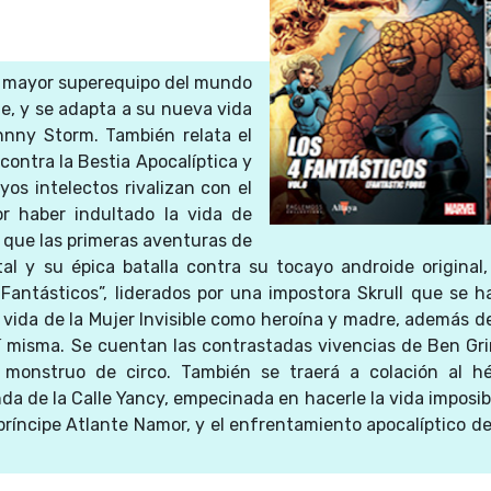
l mayor superequipo del mundo
ie, y se adapta a su nueva vida
nny Storm. También relata el
ontra la Bestia Apocalíptica y
yos intelectos rivalizan con el
or haber indultado la vida de
al que las primeras aventuras de
 y su épica batalla contra su tocayo androide original,
 Fantásticos”, liderados por una impostora Skrull que se h
 vida de la Mujer Invisible como heroína y madre, además d
í misma. Se cuentan las contrastadas vivencias de Ben G
 monstruo de circo. También se traerá a colación al h
da de la Calle Yancy, empecinada en hacerle la vida imposib
 príncipe Atlante Namor, y el enfrentamiento apocalíptico de