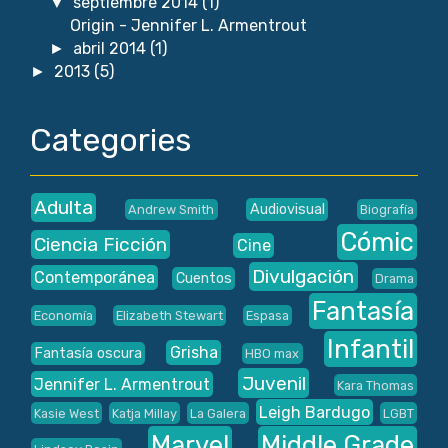
septiembre 2014
(1)
▼
Origin - Jennifer L. Armentrout
abril 2014
(1)
►
2013
(5)
►
Categories
Adulta
Audiovisual
Andrew Smith
Biografía
Cómic
Ciencia Ficción
Cine
Divulgación
Contemporánea
Cuentos
Drama
Fantasía
Economía
Elizabeth Stewart
Espasa
Infantil
Grisha
Fantasía oscura
HBO max
Juvenil
Jennifer L. Armentrout
Kara Thomas
Leigh Bardugo
Kasie West
Katja Millay
La Galera
LGBT
Marvel
Middle Grade