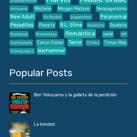
Lindsey Rosin
Misterio
Morgan Matson
Neopaganismo
miniserie
New Adult
Paranormal
No ficción
paganismo
Pesadillas
R.L. Stine
Planeta
Realista
Realismo
Romántica
serie
Romance
Romantasy
SM
Terror
Tarryn Fisher
Timun Mas
Subtitulado
Thriller
Warhammer
Videojuegos
Popular Posts
Ben Yokoyama y la galleta de la perdición
La bondad